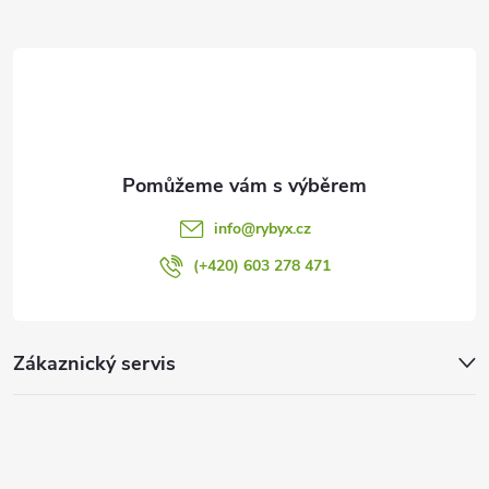
t
í
info
@
rybyx.cz
(+420) 603 278 471
Zákaznický servis