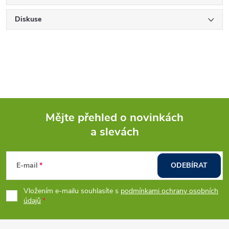
Diskuse
Mějte přehled o novinkách
a slevách
Z
á
E-mail
ODEBÍRAT
p
Vložením e-mailu souhlasíte s
podmínkami ochrany osobních
údajů
a