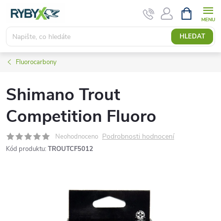
Přejít
NÁKUPNÍ
KOŠÍK
na
obsah
HLEDAT
Fluorocarbony
Shimano Trout
Competition Fluoro
Podrobnosti hodnocení
Neohodnoceno
Kód produktu:
TROUTCF5012