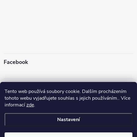
Facebook
Instagram
Tento web používá soubory cookie. Dalším procházením
tohoto webu vyjadřujete souhlas s jejich používáním.. Více
informací
zde
.
Sledovat na Instagramu
Nastavení
Copyright 2026
Rybyx
. Všechna práva vyhrazena.
Upravit nastavení
cookies