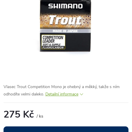
Vlasec Trout Competition Mono je ohebný a měkký, takže s ním
odhodíte velmi daleko.
Detailní informace
275 Kč
/ ks
Měrná
cena: