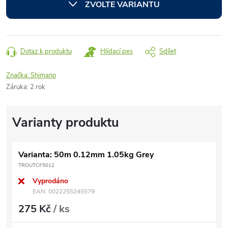
ZVOLTE VARIANTU
Dotaz k produktu
Hlídací pes
Sdílet
Značka:
Shimano
Záruka
:
2 rok
Varianta: 50m 0.12mm 1.05kg Grey
TROUTCF5012
Vyprodáno
EAN:
0022255245579
275 Kč
/ ks