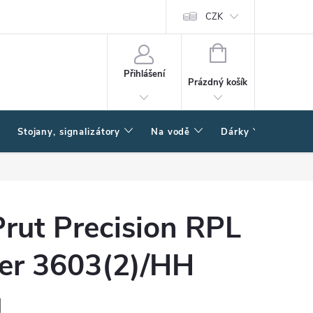
CZK
NÁKUPNÍ
KOŠÍK
Přihlášení
Prázdný košík
Stojany, signalizátory
Na vodě
Dárky
Způsob
rut Precision RPL
der 3603(2)/HH
g