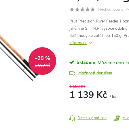
P
Neohodnoceno
Prut Precision River Feeder s oz
jakým je S.H.M.R. vysoce odolný u
delší hody se zátěží do 150 g. Pr
informace
–28 %
Skladem
1 599 Kč
Možnosti doručení
1 599 Kč
1 139 Kč
/ ks
Měrná
cena:
Dotaz k produktu
Hlí