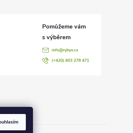
info
@
rybyx.cz
(+420) 603 278 471
ouhlasím