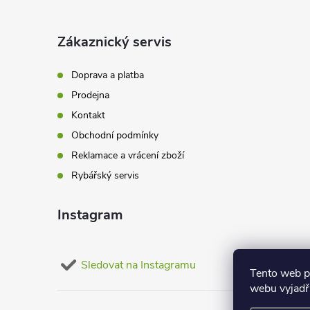
p
a
Zákaznický servis
t
Doprava a platba
Prodejna
í
Kontakt
Obchodní podmínky
Reklamace a vrácení zboží
Rybářský servis
Instagram
Sledovat na Instagramu
Tento web p
webu vyjadřu