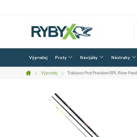
Přejít
na
obsah
Výprodej
Pruty
Navijáky
Nástrahy
Výprodej
Trabucco Prut Precision RPL River Fe
Domů