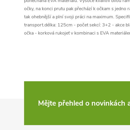
ponechána EVA materiálu. Vysoce kvalitní dvou ram
očky, na konci prutu pak přechází k očkam s jedno 
tak ohebnější a plní svoji práci na maximum. Specifi
transport.délka: 125cm - počet sekcí: 3+2 - akce b
očka - korková rukojeť v kombinaci s EVA materiál
Z
Mějte přehled o novinkách
á