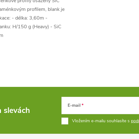
énkové profily osazeny SiC
raménkovým profilem, blank je
kace: - délka: 3,60m -
lanku: H/150 g (Heavy) - SiC
em
E-mail
a slevách
Vložením e-mailu souhlasíte s
pod