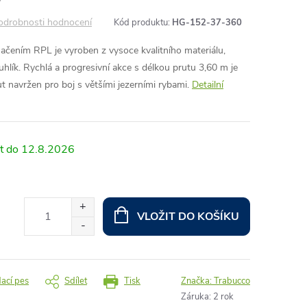
odrobnosti hodnocení
Kód produktu:
HG-152-37-360
načením RPL je vyroben z vysoce kvalitního materiálu,
hlík. Rychlá a progresivní akce s délkou prutu 3,60 m je
ut navržen pro boj s většími jezerními rybami.
Detailní
12.8.2026
VLOŽIT DO KOŠÍKU
dací pes
Sdílet
Tisk
Značka:
Trabucco
Záruka
:
2 rok