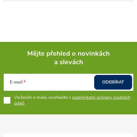
Mějte přehled o novinkách
a slevách
Z
á
E-mail
ODEBÍRAT
p
Vložením e-mailu souhlasíte s
podmínkami ochrany osobních
údajů
a
t