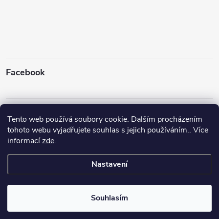
Facebook
Instagram
Tento web používá soubory cookie. Dalším procházením
tohoto webu vyjadřujete souhlas s jejich používáním.. Více
informací
zde
.
Sledovat na Instagramu
Nastavení
Copyright 2026
Rybyx
. Všechna práva vyhrazena.
Upravit nastavení
cookies
Souhlasím
Vytvořil Shoptet