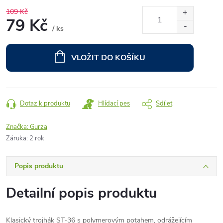
109 Kč
79 Kč
/ ks
Měrná
cena:
VLOŽIT DO KOŠÍKU
Dotaz k produktu
Hlídací pes
Sdílet
Značka:
Gurza
Záruka
:
2 rok
Popis produktu
Detailní popis produktu
Klasický trojhák ST-36 s polymerovým potahem, odrážejícím