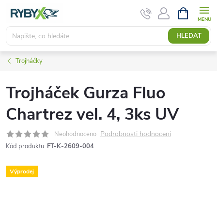
Přejít
NÁKUPNÍ
KOŠÍK
na
obsah
HLEDAT
Trojháčky
Trojháček Gurza Fluo
Chartrez vel. 4, 3ks UV
Podrobnosti hodnocení
Neohodnoceno
Kód produktu:
FT-K-2609-004
Výprodej