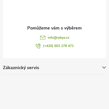
í
info
@
rybyx.cz
(+420) 603 278 471
Zákaznický servis