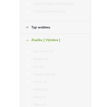
Jointed Shallow Shad Rap
0
X-Rap Jointed Shad
0
Typ wobleru
Značka [ Výrobce ]
Abu Garcia
0
Berkley
0
Duo
0
Headbanger
0
Kinetic
0
Mistrall
0
Mukai
0
Palms
0