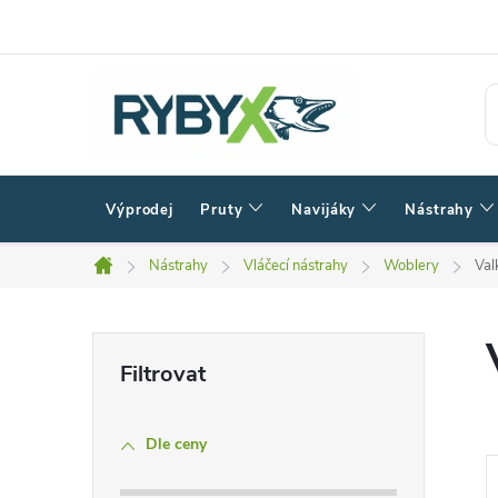
Přejít
na
obsah
Výprodej
Pruty
Navijáky
Nástrahy
Nástrahy
Vláčecí nástrahy
Woblery
Val
Domů
P
o
Dle ceny
s