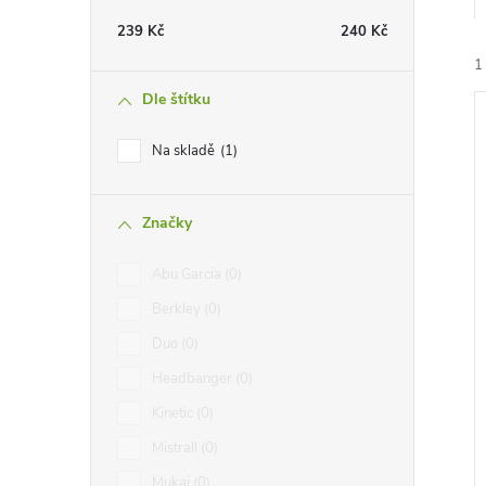
t
239
Kč
240
Kč
r
1
Dle štítku
a
Na skladě
1
n
Značky
n
í
i
Abu Garcia
0
í
Berkley
0
p
Duo
0
Headbanger
0
a
Kinetic
0
n
Mistrall
0
Mukai
0