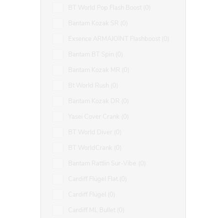
BT World Pop Flash Boost
0
Bantam Kozak SR
0
Exsence ARMAJOINT Flashboost
0
Bantam BT Spin
0
Bantam Kozak MR
0
Bt World Rush
0
Bantam Kozak DR
0
Yasei Cover Crank
0
BT World Diver
0
BT WorldCrank
0
Bantam Rattlin Sur-Vibe
0
Cardiff Flügel Flat
0
Cardiff Flügel
0
Cardiff ML Bullet
0