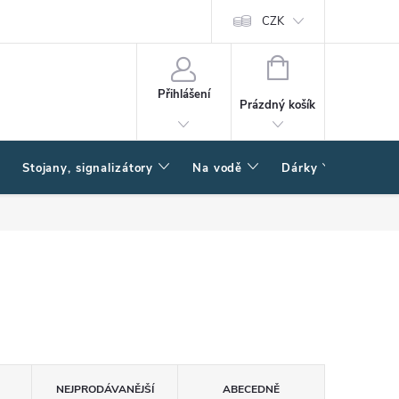
CZK
NÁKUPNÍ
KOŠÍK
Přihlášení
Prázdný košík
Stojany, signalizátory
Na vodě
Dárky
Způsob
NEJPRODÁVANĚJŠÍ
ABECEDNĚ