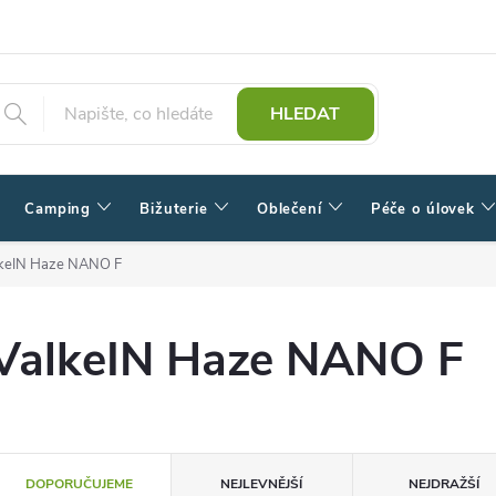
HLEDAT
Camping
Bižuterie
Oblečení
Péče o úlovek
keIN Haze NANO F
ValkeIN Haze NANO F
Ř
DOPORUČUJEME
NEJLEVNĚJŠÍ
NEJDRAŽŠÍ