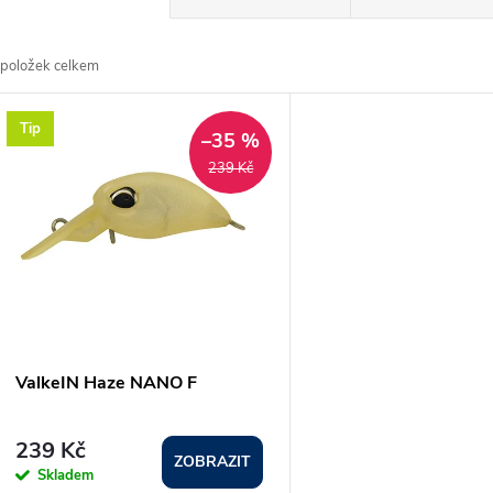
a
položek celkem
z
V
Tip
e
–35 %
ý
239 Kč
n
p
p
s
r
p
ValkeIN Haze NANO F
o
r
239 Kč
d
ZOBRAZIT
Skladem