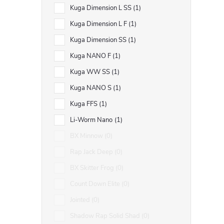
Kuga Dimension L SS
1
Kuga Dimension L F
1
Kuga Dimension SS
1
Kuga NANO F
1
Kuga WW SS
1
Kuga NANO S
1
Kuga FFS
1
Li-Worm Nano
1
BX Minnow
0
Rap Jack Deep
0
BX Skitter Frog
0
Count Down Elite
0
Jointed
0
Shadow Rap Solid Shad
0