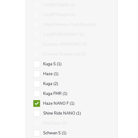
Cardiff Folletta
0
Cardiff Pinspot
0
World Minnow Flash Boost
0
Cardiff ARMAJOINT
0
Exsence ARMAJOINT
0
Exsence Shallow Ass
0
Kuga S
1
Haze
1
Kuga
2
Kuga FMR
1
Haze NANO F
1
Shine Ride NANO
1
NapDeep
0
Schwan S
1