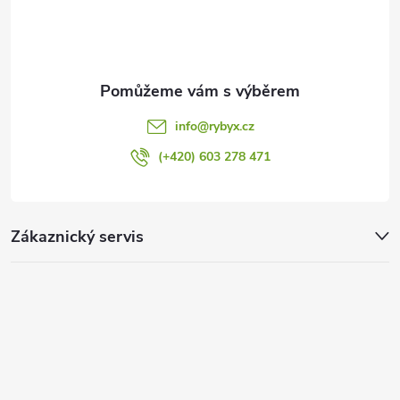
í
info
@
rybyx.cz
(+420) 603 278 471
Zákaznický servis