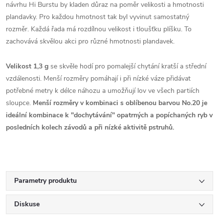
návrhu Hi Burstu by kladen důraz na poměr velikosti a hmotnosti
plandavky. Pro každou hmotnost tak byl vyvinut samostatný
rozměr. Každá řada má rozdílnou velikost i tloušťku plíšku. To
zachovává skvělou akci pro různé hmotnosti plandavek.
Velikost 1,3 g
se skvěle hodí pro pomalejší chytání kratší a střední
vzdálenosti. Menší rozměry pomáhají i při nízké váze přidávat
potřebné metry k délce náhozu a umožňují lov ve všech partiích
sloupce.
Menší rozměry v kombinaci s oblíbenou barvou No.20 je
ideální kombinace k "dochytávání" opatrných a popíchaných ryb v
posledních kolech závodů a při nízké aktivitě pstruhů.
Parametry produktu
Diskuse