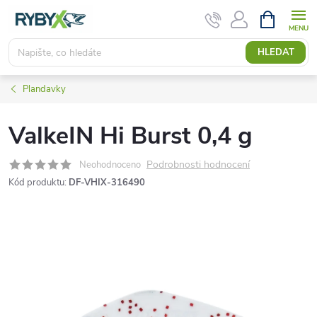
Přejít
NÁKUPNÍ
KOŠÍK
na
obsah
HLEDAT
Plandavky
ValkeIN Hi Burst 0,4 g
Podrobnosti hodnocení
Neohodnoceno
Kód produktu:
DF-VHIX-316490