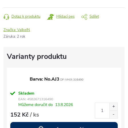
Dotaz k produktu
Hlídací pes
Sdílet
Značka:
ValkeIN
Záruka
:
2 rok
Barva: No.AJ3
DF-VHIX-316490
Skladem
EAN:
4582671316490
Můžeme doručit do
13.8.2026
152 Kč
/ ks