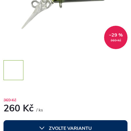
–29 %
369 Kč
369 Kč
260 Kč
/ ks
Měrná
cena:
ZVOLTE VARIANTU