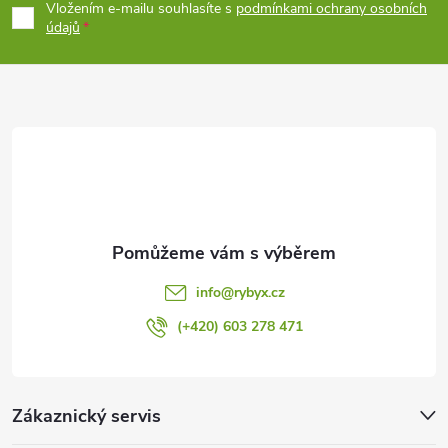
p
Vložením e-mailu souhlasíte s
podmínkami ochrany osobních
údajů
a
t
í
info
@
rybyx.cz
(+420) 603 278 471
Zákaznický servis