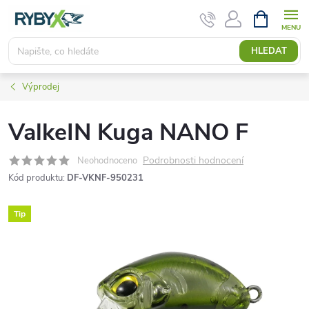
Přejít
NÁKUPNÍ
KOŠÍK
na
obsah
HLEDAT
Výprodej
ValkeIN Kuga NANO F
Podrobnosti hodnocení
Neohodnoceno
Kód produktu:
DF-VKNF-950231
Tip