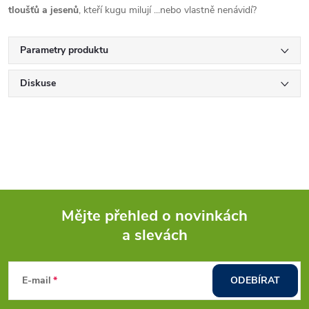
tloušťů a jesenů
, kteří kugu milují ...nebo vlastně nenávidí?
Parametry produktu
Diskuse
Mějte přehled o novinkách
a slevách
Z
á
E-mail
ODEBÍRAT