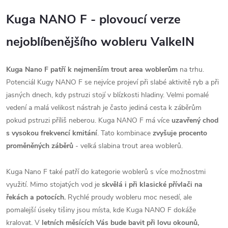
Kuga NANO F - plovoucí verze
nejoblíbenějšího wobleru ValkeIN
Kuga Nano F patří k nejmenším trout area woblerům
na trhu.
Potenciál Kugy NANO F se nejvíce projeví při slabé aktivitě ryb a při
jasných dnech, kdy pstruzi stojí v blízkosti hladiny. Velmi pomalé
vedení a malá velikost nástrah je často jediná cesta k záběrům
pokud pstruzi příliš neberou. Kuga NANO F má více
uzavřený chod
s vysokou frekvencí kmitání
. Tato kombinace
zvyšuje procento
proměněných záběrů
- velká slabina trout area woblerů.
Kuga Nano F také patří do kategorie woblerů s více možnostmi
využití. Mimo stojatých vod je
skvělá i při klasické přívlači na
řekách a potocích.
Rychlé proudy wobleru moc nesedí, ale
pomalejší úseky tišiny jsou místa, kde Kuga NANO F dokáže
kralovat. V
letních měsících Vás bude bavit při lovu okounů,