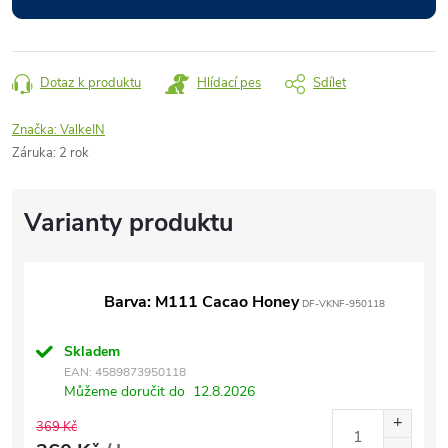
Dotaz k produktu
Hlídací pes
Sdílet
Značka:
ValkeIN
Záruka
:
2 rok
Barva: M111 Cacao Honey
DF-VKNF-950118
Skladem
EAN:
4589873950118
Můžeme doručit do
12.8.2026
369 Kč