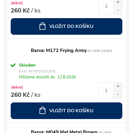
369 Kč
260 Kč
/ ks
VLOŽIT DO KOŠÍKU
Barva: M172 Frying Army
DF-VKNF-031876
Skladem
EAN:
4570027031876
Můžeme doručit do
12.8.2026
369 Kč
260 Kč
/ ks
VLOŽIT DO KOŠÍKU
Barva: M049 Mat Metal Brown
DF-VKNF-