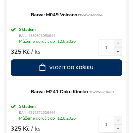
Barva: M049 Volcano
DF-VLWN-950644
Skladem
EAN:
4589873950644
Můžeme doručit do
12.8.2026
325 Kč
/ ks
VLOŽIT DO KOŠÍKU
Barva: M241 Doku Kinoko
DF-VLWN-326444
Skladem
EAN:
4582671326444
Můžeme doručit do
12.8.2026
325 Kč
/ ks