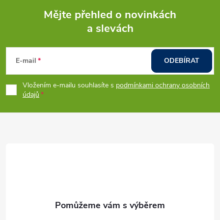
Mějte přehled o novinkách
a slevách
Z
á
E-mail
ODEBÍRAT
p
Vložením e-mailu souhlasíte s
podmínkami ochrany osobních
údajů
a
t
í