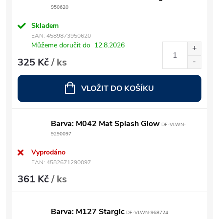
950620
Skladem
EAN:
4589873950620
Můžeme doručit do
12.8.2026
325 Kč
/ ks
VLOŽIT DO KOŠÍKU
Barva: M042 Mat Splash Glow
DF-VLWN-
9290097
Vyprodáno
EAN:
4582671290097
361 Kč
/ ks
Barva: M127 Stargic
DF-VLWN-968724