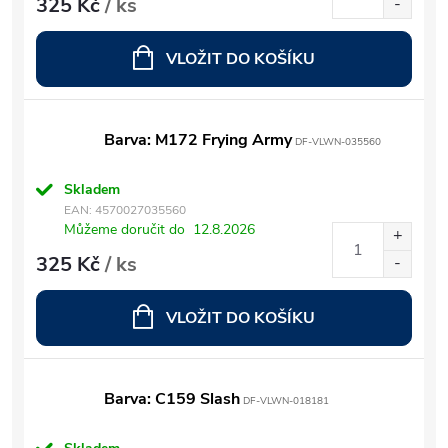
325 Kč
/ ks
VLOŽIT DO KOŠÍKU
Barva: M172 Frying Army
DF-VLWN-035560
Skladem
EAN:
4570027035560
Můžeme doručit do
12.8.2026
325 Kč
/ ks
VLOŽIT DO KOŠÍKU
Barva: C159 Slash
DF-VLWN-018181