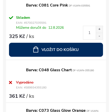
Barva: C081 Core Pink
DF-VLWN-035591
Skladem
EAN:
4570027035591
Můžeme doručit do
12.8.2026
325 Kč
/ ks
VLOŽIT DO KOŠÍKU
Barva: C048 Glass Chart
DF-VLWN-355180
Vyprodáno
EAN:
4589934355180
361 Kč
/ ks
Barva: C073 Glass Glow Orange
DF-VLWN-