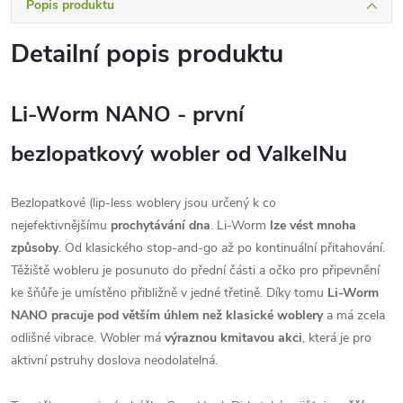
Popis produktu
Detailní popis produktu
Li-Worm NANO -
první
bezlopatkový
wobler od ValkeINu
Bezlopatkové (lip-less woblery jsou určený k co
nejefektivnějšímu
prochytávání dna
. Li-Worm
lze vést mnoha
způsoby
. Od klasického stop-and-go až po kontinuální přitahování.
Těžiště wobleru je posunuto do přední části a očko pro připevnění
ke šňůře je umístěno přibližně v jedné třetině. Díky tomu
Li-Worm
NANO pracuje pod větším úhlem než klasické woblery
a má zcela
odlišné vibrace. Wobler má
výraznou kmitavou akci
, která je pro
aktivní pstruhy doslova neodolatelná.