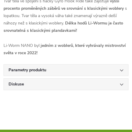
Tvar těla ve spojení s háčky Gyro Hook Ride také zajišťuje
vyšší
procento proměněných záběrů ve srovnání s klasickými woblery
s
lopatkou. Tvar těla a vysoká váha také znamenají výrazně delší
náhozy než s klasickými woblery.
Délka hodů Li-Wormu je často
srovnatelná s klasickými plandavkami!
Li-Worm NANO byl
jedním z woblerů, které vyhrávaly mistrovství
světa v roce 2022!
Parametry produktu
Diskuse