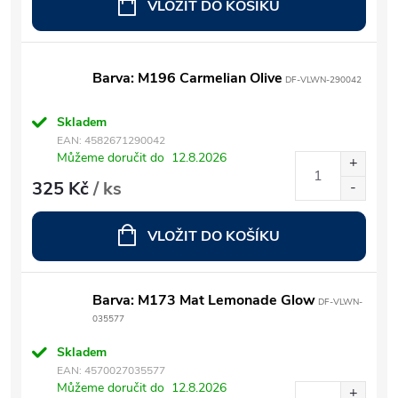
VLOŽIT DO KOŠÍKU
Barva: M196 Carmelian Olive
DF-VLWN-290042
Skladem
EAN:
4582671290042
Můžeme doručit do
12.8.2026
325 Kč
/ ks
VLOŽIT DO KOŠÍKU
Barva: M173 Mat Lemonade Glow
DF-VLWN-
035577
Skladem
EAN:
4570027035577
Můžeme doručit do
12.8.2026