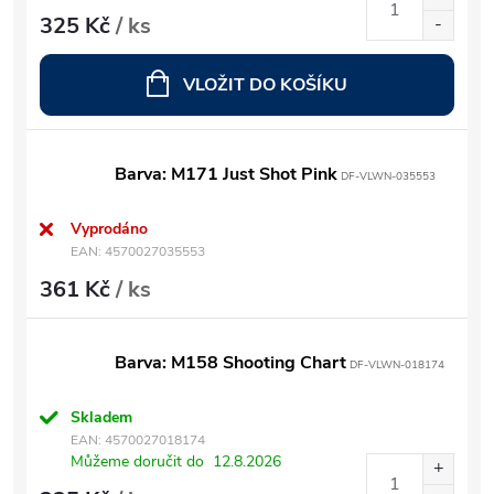
325 Kč
/ ks
VLOŽIT DO KOŠÍKU
Barva: M171 Just Shot Pink
DF-VLWN-035553
Vyprodáno
EAN:
4570027035553
361 Kč
/ ks
Barva: M158 Shooting Chart
DF-VLWN-018174
Skladem
EAN:
4570027018174
Můžeme doručit do
12.8.2026