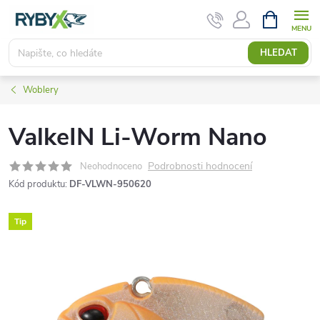
Přejít
NÁKUPNÍ
KOŠÍK
na
obsah
HLEDAT
Woblery
ValkeIN Li-Worm Nano
Podrobnosti hodnocení
Neohodnoceno
Kód produktu:
DF-VLWN-950620
Tip