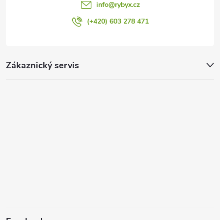
info
@
rybyx.cz
(+420) 603 278 471
Zákaznický servis