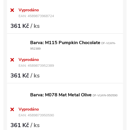
Vyprodáno
EAN:
4589873968724
361 Kč
/ ks
Barva: M115 Pumpkin Chocolate
DF-VLWN-
952389
Vyprodáno
EAN:
4589873952389
361 Kč
/ ks
Barva: M078 Mat Metal Olive
DF-VLWN-950590
Vyprodáno
EAN:
4589873950590
361 Kč
/ ks