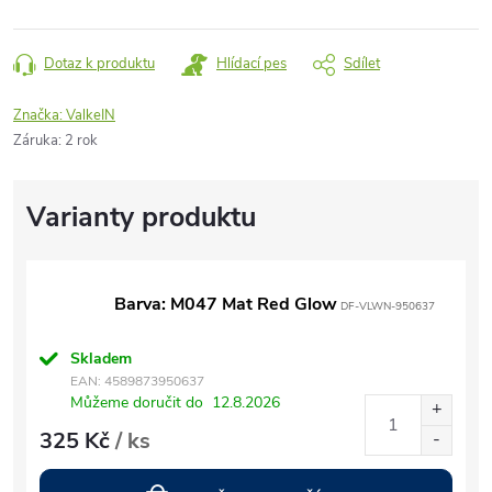
Dotaz k produktu
Hlídací pes
Sdílet
Značka:
ValkeIN
Záruka
:
2 rok
Barva: M047 Mat Red Glow
DF-VLWN-950637
Skladem
EAN:
4589873950637
Můžeme doručit do
12.8.2026
325 Kč
/ ks