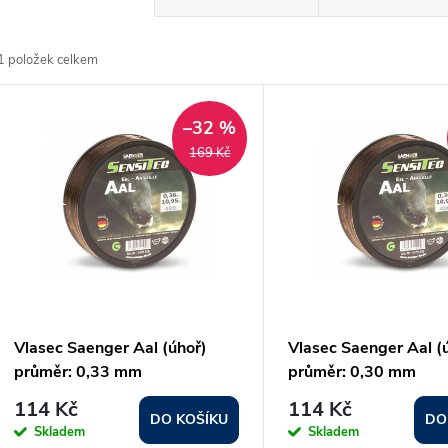
a
1
položek celkem
z
V
e
–32 %
ý
169 Kč
n
p
p
s
r
p
Vlasec Saenger Aal (úhoř)
Vlasec Saenger Aal (
o
průměr: 0,33 mm
průměr: 0,30 mm
r
114 Kč
114 Kč
d
DO KOŠÍKU
DO
Skladem
Skladem