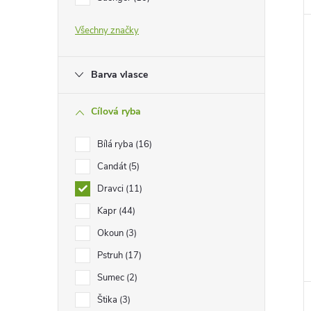
e
Všechny značky
l
Barva vlasce
Cílová ryba
Bílá ryba
16
Candát
5
Dravci
11
Kapr
44
Okoun
3
Pstruh
17
Sumec
2
Štika
3