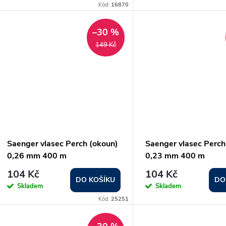
o
Kód:
16870
u
d
–30 %
k
149 Kč
u
t
k
ů
t
ů
Saenger vlasec Perch (okoun)
Saenger vlasec Perch
0,26 mm 400 m
0,23 mm 400 m
104 Kč
104 Kč
DO KOŠÍKU
DO
Skladem
Skladem
Kód:
25251