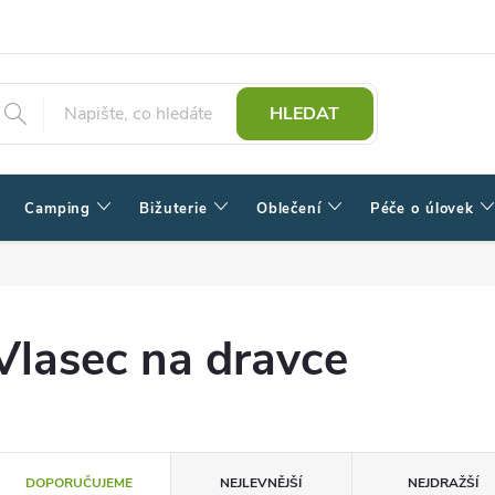
HLEDAT
Camping
Bižuterie
Oblečení
Péče o úlovek
Vlasec na dravce
Ř
DOPORUČUJEME
NEJLEVNĚJŠÍ
NEJDRAŽŠÍ