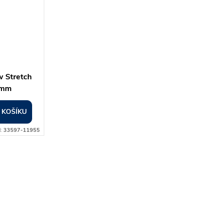
w Stretch
 mm
 KOŠÍKU
d:
33597-11955