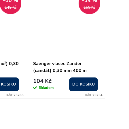
–30 %
–34 %
149 Kč
159 Kč
hoř) 0,30
Saenger vlasec Zander
(candát) 0,30 mm 400 m
104 Kč
 KOŠÍKU
DO KOŠÍKU
Skladem
Kód:
25265
Kód:
25254