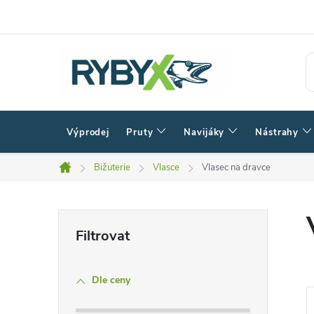
Přejít
na
obsah
Výprodej
Pruty
Navijáky
Nástrahy
Bižuterie
Vlasce
Vlasec na dravce
Domů
P
o
Dle ceny
s