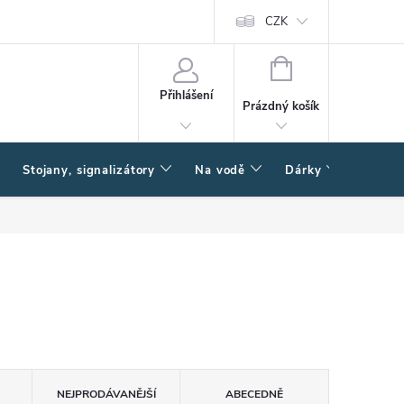
CZK
NÁKUPNÍ
KOŠÍK
Přihlášení
Prázdný košík
Stojany, signalizátory
Na vodě
Dárky
Způsob
NEJPRODÁVANĚJŠÍ
ABECEDNĚ