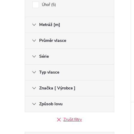
Úhoř
5
Metráž [m]
Průměr vlasce
Série
Typ vlasce
Značka [ Výrobce ]
Způsob lovu
Zrušit filtry