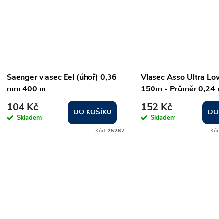
Saenger vlasec Eel (úhoř) 0,36
Vlasec Asso Ultra Lo
mm 400 m
150m - Průměr 0,24
104 Kč
152 Kč
DO KOŠÍKU
DO
Skladem
Skladem
Kód:
25267
Kó
O
v