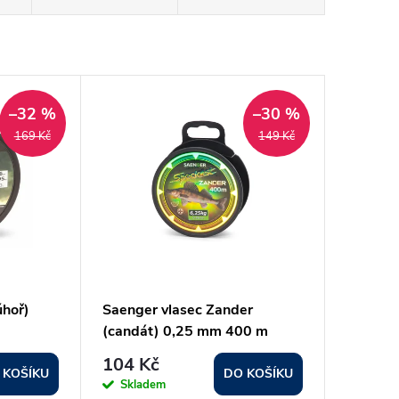
–32 %
–30 %
169 Kč
149 Kč
úhoř)
Saenger vlasec Zander
(candát) 0,25 mm 400 m
104 Kč
 KOŠÍKU
DO KOŠÍKU
Skladem