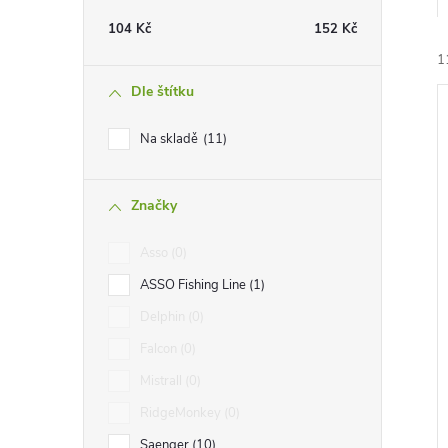
t
104
Kč
152
Kč
r
1
Dle štítku
a
Na skladě
11
n
Značky
n
í
i
Asso
0
í
ASSO Fishing Line
1
p
Delphin
0
Falcon
0
a
Mistrall
0
n
RidgeMonkey
0
Saenger
10