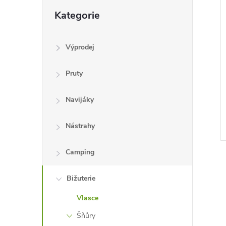
Přeskočit
Kategorie
kategorie
Výprodej
Pruty
Navijáky
Nástrahy
Camping
Bižuterie
Vlasce
l
Šňůry