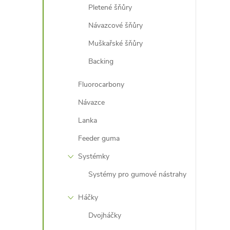
Pletené šňůry
Návazcové šňůry
Muškařské šňůry
Backing
Fluorocarbony
í
Návazce
Lanka
r
Feeder guma
Systémky
Systémy pro gumové nástrahy
Háčky
Dvojháčky