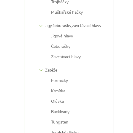
Trojháčky
Muškařské háčky
i
Jigy,čeburašky,zavrtávací hlavy
Jigové hlavy
Čeburašky
Zavrtávací hlavy
Zátěže
Formičky
Krmítka
Olůvka
Backleady
Tungsten
Tyrolské dřívko