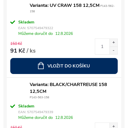
Varianta: UV CRAW 158 12,5CM
P143-562-
158
Skladem
EAN:
5707549479322
Můžeme doručit do
12.8.2026
150 Kč
91 Kč
/ ks
VLOŽIT DO KOŠÍKU
Varianta: BLACK/CHARTREUSE 158
12,5CM
P143-563-158
Skladem
EAN:
5707549479339
Můžeme doručit do
12.8.2026
150 Kč