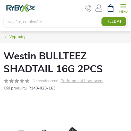
Přejít
NÁKUPNÍ
KOŠÍK
na
obsah
HLEDAT
Výprodej
Westin BULLTEEZ
SHADTAIL 16G 2PCS
Podrobnosti hodnocení
Neohodnoceno
Kód produktu:
P143-023-163