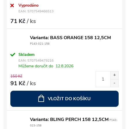
Vyprodáno
EAN:
5707549466513
71 Kč
/ ks
Varianta: BASS ORANGE 158 12,5CM
P143-021-158
Skladem
EAN:
5707549479216
Můžeme doručit do
12.8.2026
150 Kč
91 Kč
/ ks
VLOŽIT DO KOŠÍKU
Varianta: BLING PERCH 158 12,5CM
P143-
023-158