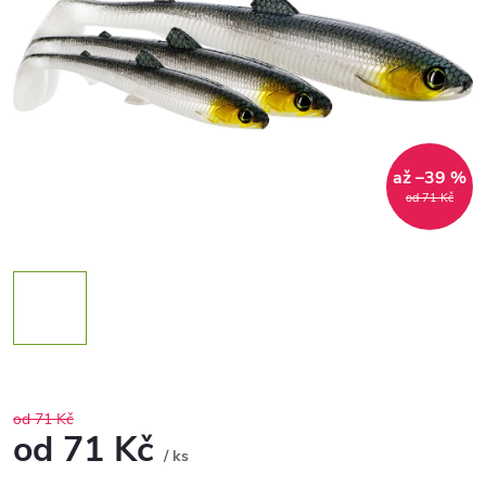
až –39 %
od 71 Kč
od 71 Kč
od
71 Kč
/ ks
Měrná