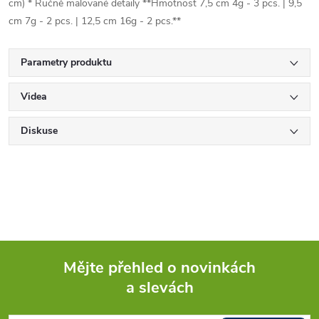
cm) * Ručně malované detaily **Hmotnost 7,5 cm 4g - 3 pcs. | 9,5
cm 7g - 2 pcs. | 12,5 cm 16g - 2 pcs.**
Parametry produktu
Videa
Diskuse
Mějte přehled o novinkách
a slevách
Z