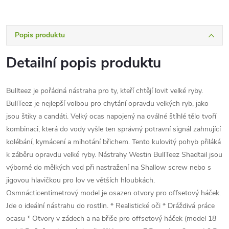
Popis produktu
Detailní popis produktu
Bullteez je pořádná nástraha pro ty, kteří chtějí lovit velké ryby.
BullTeez je nejlepší volbou pro chytání opravdu velkých ryb, jako
jsou štiky a candáti. Velký ocas napojený na oválné štíhlé tělo tvoří
kombinaci, která do vody vyšle ten správný potravní signál zahnující
kolébání, kymácení a mihotání břichem. Tento kulovitý pohyb přiláká
k záběru opravdu velké ryby. Nástrahy Westin BullTeez Shadtail jsou
výborné do mělkých vod při nastražení na Shallow screw nebo s
jigovou hlavičkou pro lov ve větších hloubkách.
Osmnácticentimetrový model je osazen otvory pro offsetový háček.
Jde o ideální nástrahu do rostlin. * Realistické oči * Dráždivá práce
ocasu * Otvory v zádech a na břiše pro offsetový háček (model 18