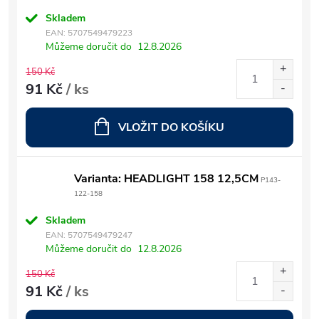
Skladem
EAN:
5707549479223
Můžeme doručit do
12.8.2026
150 Kč
91 Kč
/ ks
VLOŽIT DO KOŠÍKU
Varianta: HEADLIGHT 158 12,5CM
P143-
122-158
Skladem
EAN:
5707549479247
Můžeme doručit do
12.8.2026
150 Kč
91 Kč
/ ks