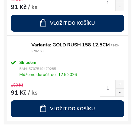
91 Kč
/ ks
VLOŽIT DO KOŠÍKU
Varianta: GOLD RUSH 158 12,5CM
P143-
578-158
Skladem
EAN:
5707549479285
Můžeme doručit do
12.8.2026
150 Kč
91 Kč
/ ks
VLOŽIT DO KOŠÍKU