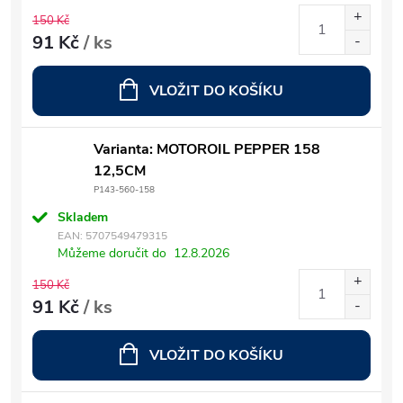
150 Kč
91 Kč
/ ks
VLOŽIT DO KOŠÍKU
Varianta: MOTOROIL PEPPER 158
12,5CM
P143-560-158
Skladem
EAN:
5707549479315
Můžeme doručit do
12.8.2026
150 Kč
91 Kč
/ ks
VLOŽIT DO KOŠÍKU