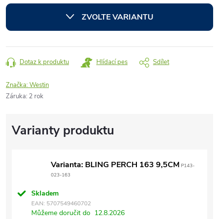
cena:
ZVOLTE VARIANTU
Dotaz k produktu
Hlídací pes
Sdílet
Značka:
Westin
Záruka
:
2 rok
Varianta: BLING PERCH 163 9,5CM
P143-
023-163
Skladem
EAN:
5707549460702
Můžeme doručit do
12.8.2026