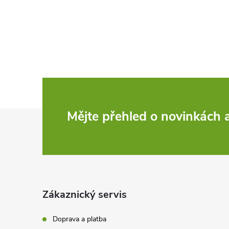
Z
Mějte přehled o novinkách
á
p
a
Zákaznický servis
t
Doprava a platba