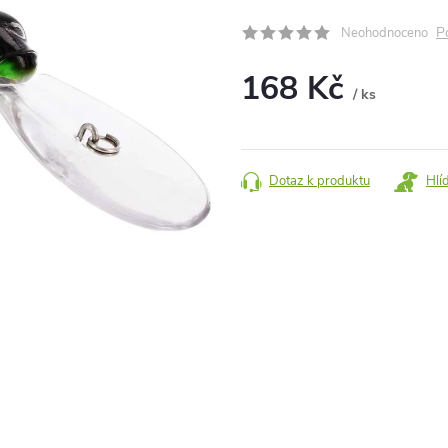
P
Neohodnoceno
168 Kč
/ ks
Měrná
cena:
Dotaz k produktu
Hlí