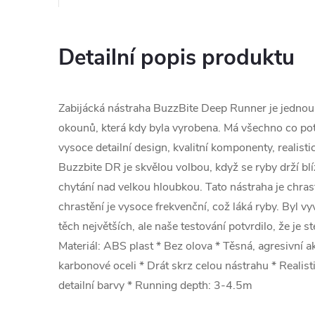
Detailní popis produktu
Zabijácká nástraha BuzzBite Deep Runner je jednou 
okounů, která kdy byla vyrobena. Má všechno co pot
vysoce detailní design, kvalitní komponenty, realisti
Buzzbite DR je skvělou volbou, když se ryby drží bl
chytání nad velkou hloubkou. Tato nástraha je chrastí
chrastění je vysoce frekvenční, což láká ryby. Byl v
těch největších, ale naše testování potvrdilo, že je st
Materiál: ABS plast * Bez olova * Těsná, agresivní a
karbonové oceli * Drát skrz celou nástrahu * Realis
detailní barvy * Running depth: 3-4.5m