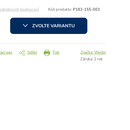
odrobnosti hodnocení
Kód produktu:
P183-155-003
ZVOLTE VARIANTU
dací pes
Sdílet
Tisk
Značka:
Westin
Záruka
:
2 rok