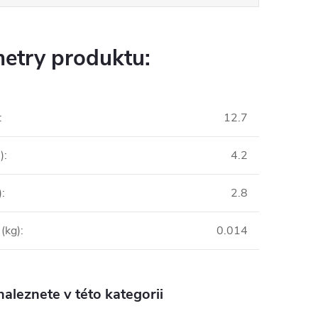
etry produktu:
:
12.7
)
:
4.2
)
:
2.8
(kg)
:
0.014
aleznete v této kategorii