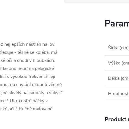
Param
z nejlepších nástrah na lov
Šířka (cm)
řebuje - těsně se kolébá, má
cké oči a chodí v hloubkách.
Výška (cm
íž ke dnu nebo na pelagické
cí s vysokou frekvencí. Její
Délka (cm
yvinut na chytání okounů včetně
ejně skvělý na candáty a štiky. *
Hmotnost 
kce * Ultra ostré háčky z
tické oči * Ručně malované
Produkt n