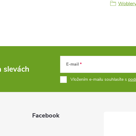
Wobler
E-mail
a slevách
Vložením e-mailu souhlasíte s
pod
Facebook