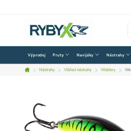
Přejít
na
obsah
Výprodej
Pruty
Navijáky
Nástrahy
Nástrahy
Vláčecí nástrahy
Woblery
We
Domů