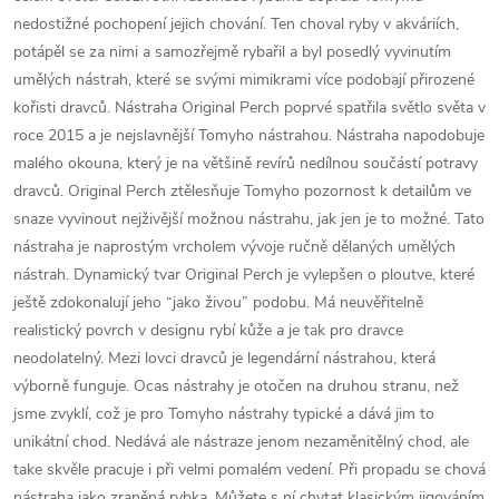
nedostižné pochopení jejich chování. Ten choval ryby v akváriích,
potápěl se za nimi a samozřejmě rybařil a byl posedlý vyvinutím
umělých nástrah, které se svými mimikrami více podobají přirozené
kořisti dravců. Nástraha Original Perch poprvé spatřila světlo světa v
roce 2015 a je nejslavnější Tomyho nástrahou. Nástraha napodobuje
malého okouna, který je na většině revírů nedílnou součástí potravy
dravců. Original Perch ztělesňuje Tomyho pozornost k detailům ve
snaze vyvinout nejživější možnou nástrahu, jak jen je to možné. Tato
nástraha je naprostým vrcholem vývoje ručně dělaných umělých
nástrah. Dynamický tvar Original Perch je vylepšen o ploutve, které
ještě zdokonalují jeho “jako živou” podobu. Má neuvěřitelně
realistický povrch v designu rybí kůže a je tak pro dravce
neodolatelný. Mezi lovci dravců je legendární nástrahou, která
výborně funguje. Ocas nástrahy je otočen na druhou stranu, než
jsme zvyklí, což je pro Tomyho nástrahy typické a dává jim to
unikátní chod. Nedává ale nástraze jenom nezaměnitělný chod, ale
take skvěle pracuje i při velmi pomalém vedení. Při propadu se chová
nástraha jako zraněná rybka. Můžete s ní chytat klasickým jigováním