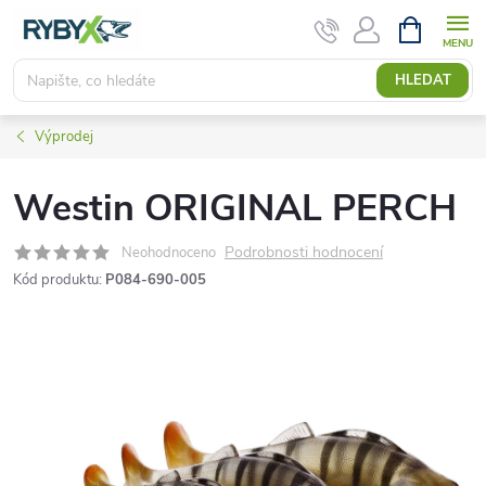
Přejít
NÁKUPNÍ
KOŠÍK
na
obsah
HLEDAT
Výprodej
Westin ORIGINAL PERCH
Podrobnosti hodnocení
Neohodnoceno
Kód produktu:
P084-690-005