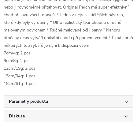
nebo ji rovnoměrně přitahovat. Original Perch má super efektnivní
chod při lovu všech dravců. * Jedna z nejrealističtějších nástrah,
které kdy byly vyrobeny * Ultra realistický tvar okouna s ručně
malovaným povrchem * Ručně malované oči i barvy * Nahoru
otočený ocas vytváří unikátní chod i při pomém vedení * Tajná zbraň
některých top rybářů je nyní k dispozici všem
7cm/4g: 2 pcs.
9cm/8g: 2 pcs.
12cm/19g: 2 pcs.
15cm/34g: 1 pcs.
18cm/61g: 1 pcs.
Parametry produktu
Diskuse