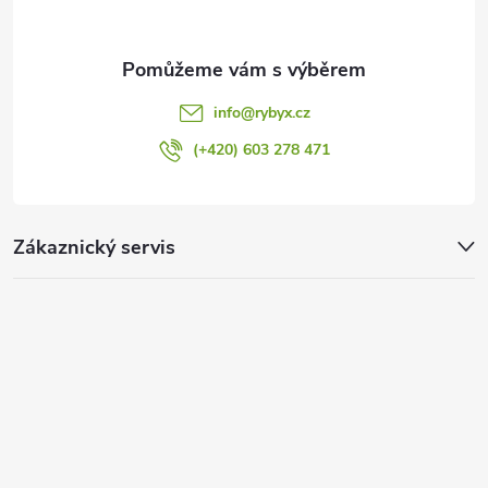
info
@
rybyx.cz
(+420) 603 278 471
Zákaznický servis