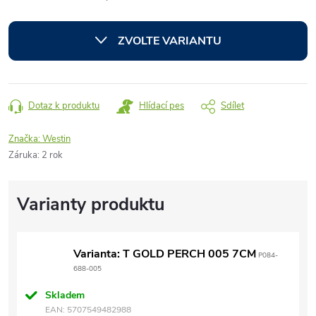
Měrná
cena:
ZVOLTE VARIANTU
Dotaz k produktu
Hlídací pes
Sdílet
Značka:
Westin
Záruka
:
2 rok
Varianta: T GOLD PERCH 005 7CM
P084-
688-005
Skladem
EAN:
5707549482988