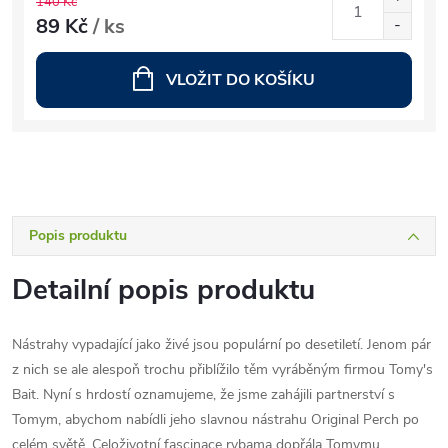
140 Kč
89 Kč
/ ks
VLOŽIT DO KOŠÍKU
Popis produktu
Detailní popis produktu
Nástrahy vypadající jako živé jsou populární po desetiletí. Jenom pár
z nich se ale alespoň trochu přiblížilo těm vyráběným firmou Tomy's
Bait. Nyní s hrdostí oznamujeme, že jsme zahájili partnerství s
Tomym, abychom nabídli jeho slavnou nástrahu Original Perch po
celém světě. Celoživotní fascinace rybama dopřála Tomymu