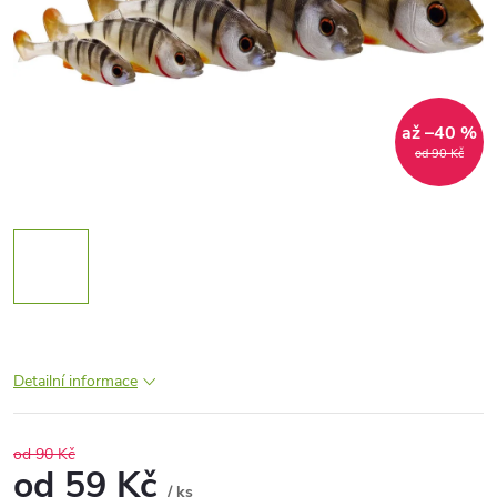
až –40 %
od 90 Kč
Detailní informace
od 90 Kč
od
59 Kč
/ ks