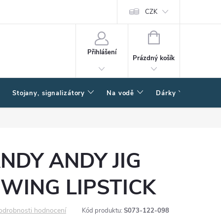
CZK
NÁKUPNÍ
KOŠÍK
Přihlášení
Prázdný košík
Stojany, signalizátory
Na vodě
Dárky
Způsob
ANDY ANDY JIG
WING LIPSTICK
odrobnosti hodnocení
Kód produktu:
S073-122-098