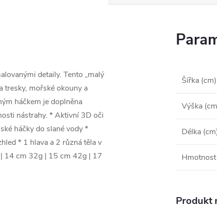
Param
lovanými detaily. Tento „malý
Šířka (cm)
a tresky, mořské okouny a
olným háčkem je doplněna
Výška (cm
sti nástrahy. * Aktivní 3D oči
nské háčky do slané vody *
Délka (cm
hled * 1 hlava a 2 různá těla v
 | 14 cm 32g | 15 cm 42g | 17
Hmotnost 
Produkt n