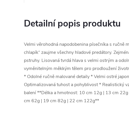
Detailní popis produktu
Velmi věrohodná napodobenina písečníka s ručně ma
chlapík“ zaujme všechny hladové predátory. Zejmén
pstruhy. Lisovaná tvrdá hlava s velmi ostrým a od
vyměnitelným měkkým tělem pro prodloužení životno
* Odolné ručně malované detaily * Velmi ostré japo
Optimalizovaná tuhost a pohyblivost * Realistický vz
balení **Délka a hmotnost: 10 cm 12g | 13 cm 22g
cm 62g | 19 cm 82g | 22 cm 122g**