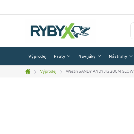
Přejít
na
obsah
Výprodej
Pruty
Navijáky
Nástrahy
Výprodej
Westin SANDY ANDY JIG 28CM GLOWI
Domů