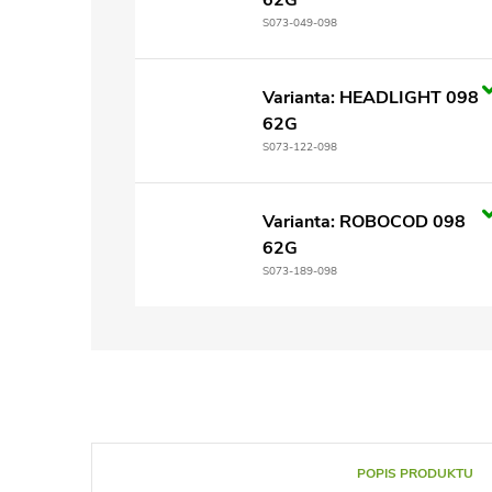
62G
S073-049-098
Varianta: HEADLIGHT 098
62G
S073-122-098
Varianta: ROBOCOD 098
62G
S073-189-098
POPIS PRODUKTU