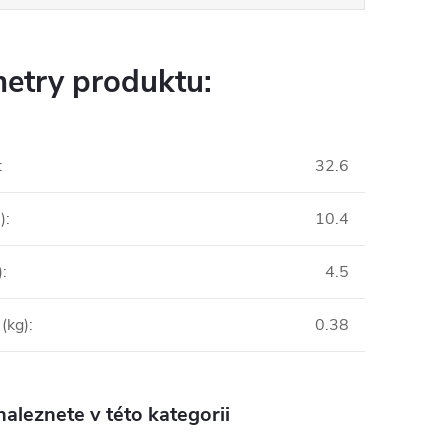
etry produktu:
:
32.6
)
:
10.4
)
:
4.5
(kg)
:
0.38
aleznete v této kategorii