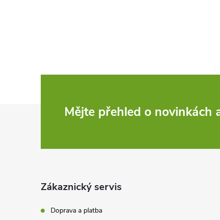
Z
Mějte přehled o novinkách
á
p
a
Zákaznický servis
t
Doprava a platba