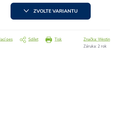
ZVOLTE VARIANTU
dací pes
Sdílet
Tisk
Značka:
Westin
Záruka
:
2 rok