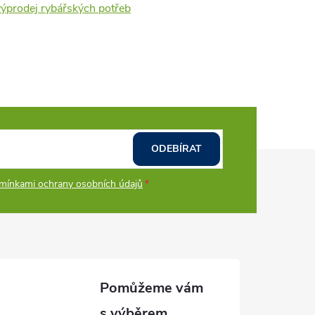
výprodej rybářských potřeb
ODEBÍRAT
mínkami ochrany osobních údajů