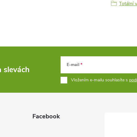
Totální 
E-mail
a slevách
Vložením e-mailu souhlasíte s
pod
Facebook