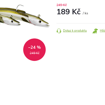
249 Kč
189 Kč
/ ks
Měrná
cena:
Dotaz k produktu
Hlí
–24 %
249 Kč