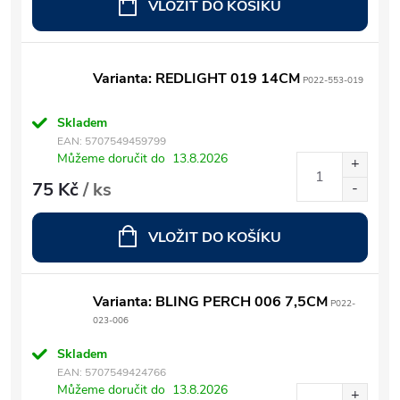
VLOŽIT DO KOŠÍKU
Varianta: REDLIGHT 019 14CM
P022-553-019
Skladem
EAN:
5707549459799
Můžeme doručit do
13.8.2026
75 Kč
/ ks
VLOŽIT DO KOŠÍKU
Varianta: BLING PERCH 006 7,5CM
P022-
023-006
Skladem
EAN:
5707549424766
Můžeme doručit do
13.8.2026