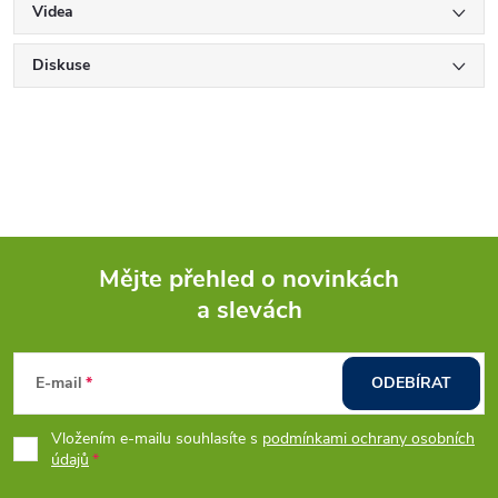
Videa
Diskuse
Mějte přehled o novinkách
a slevách
Z
á
E-mail
ODEBÍRAT
p
Vložením e-mailu souhlasíte s
podmínkami ochrany osobních
údajů
a