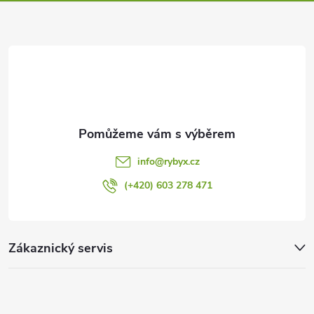
t
í
info
@
rybyx.cz
(+420) 603 278 471
Zákaznický servis