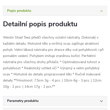
Popis produktu
Detailní popis produktu
Westin Shad Teez předčí všechny ostatní nástrahy. Dokonalý v
každém detailu. Mohutné tělo a mrštný ocas zajištuje atraktivní
pohyb. Velmi lákavá nástraha pro dravce díky své pohyblivosti i při
pomalém vedení. Pohybem imituje zraněnou kořist. Perfektní
nástraha pro všechny druhy přívlače. * Optimalizovaná tuhost a
pohyblivost * Realistický vzhled očí * Výrazný a velmi pohyblivý
ocas * Mohutné do detailu propracované tělo * Ručně malované
detaily **Hmotnost: 7,5cm 3g - 4 pcs. | 10cm 6g - 3 pcs. | 12cm
10g - 2 pcs. | 14cm 17g - 2 pcs.**
Parametry produktu