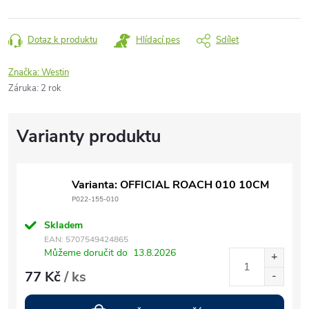
Dotaz k produktu
Hlídací pes
Sdílet
Značka:
Westin
Záruka
:
2 rok
Varianta: OFFICIAL ROACH 010 10CM
P022-155-010
Skladem
EAN:
5707549424865
Můžeme doručit do
13.8.2026
77 Kč
/ ks