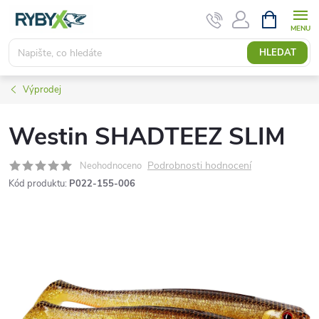
Přejít
NÁKUPNÍ
KOŠÍK
na
obsah
HLEDAT
Výprodej
Westin SHADTEEZ SLIM
Podrobnosti hodnocení
Neohodnoceno
Kód produktu:
P022-155-006