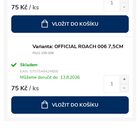
75 Kč
/ ks
VLOŽIT DO KOŠÍKU
Varianta: OFFICIAL ROACH 006 7,5CM
P022-155-006
Skladem
EAN:
5707549424858
Můžeme doručit do
13.8.2026
75 Kč
/ ks
VLOŽIT DO KOŠÍKU