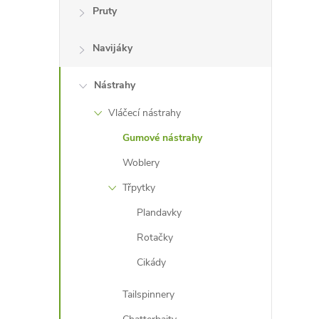
e
Pruty
l
Navijáky
Nástrahy
Vláčecí nástrahy
Gumové nástrahy
Woblery
Třpytky
Plandavky
Rotačky
Cikády
Tailspinnery