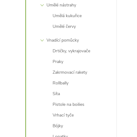
Umělé nástrahy
Umělá kukuřice
Umělé červy
Vnadící pomůcky
Drtičky, vykrajovače
Praky
Zakrmovací rakety
Rollbally
Síta
Pistole na boilies
Vrhací tyče
Bójky
Lopatky