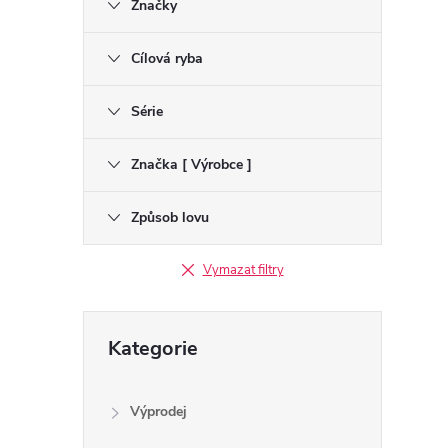
Značky
t
r
Cílová ryba
a
Série
n
Značka [ Výrobce ]
n
Způsob lovu
í
Vymazat filtry
p
Přeskočit
Kategorie
kategorie
a
n
Výprodej