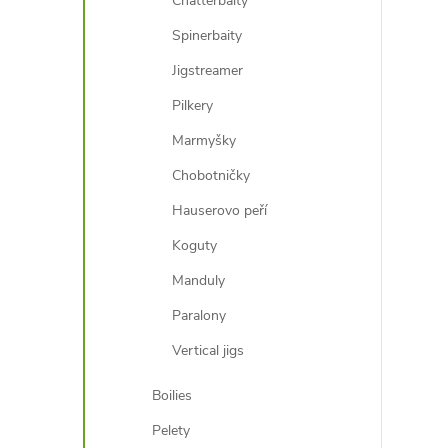
Chatterbaity
Spinerbaity
Jigstreamer
Pilkery
Marmyšky
Chobotničky
Hauserovo peří
Koguty
Manduly
Paralony
Vertical jigs
Boilies
Pelety