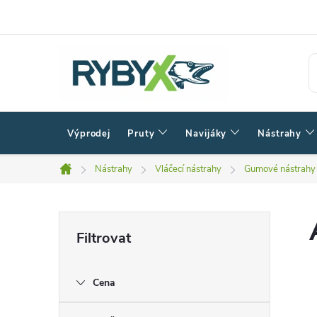
Přejít
na
obsah
Výprodej
Pruty
Navijáky
Nástrahy
Nástrahy
Vláčecí nástrahy
Gumové nástrahy
Domů
P
o
Cena
s