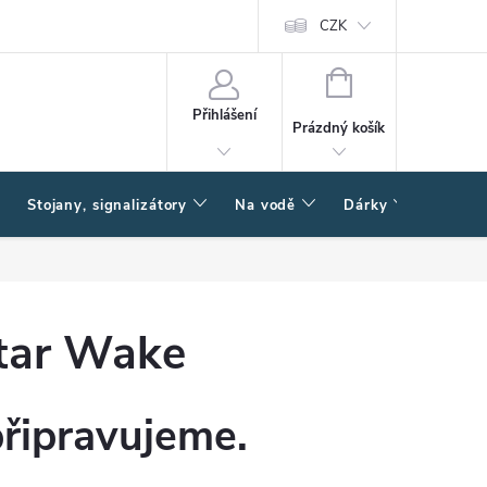
CZK
NÁKUPNÍ
KOŠÍK
Přihlášení
Prázdný košík
Stojany, signalizátory
Na vodě
Dárky
Způsob
star Wake
připravujeme.