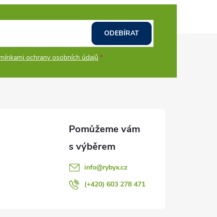
ODEBÍRAT
mínkami ochrany osobních údajů
info
@
rybyx.cz
(+420) 603 278 471