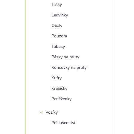
e
Tašky
Ledvinky
l
Obaly
Pouzdra
Tubusy
Pásky na pruty
Koncovky na pruty
Kufry
Krabičky
Peněženky
Vozíky
Příslušenství