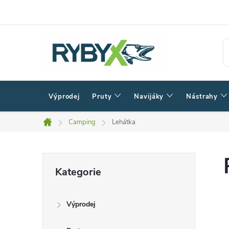
Přejít
na
obsah
Výprodej
Pruty
Navijáky
Nástrahy
Camping
Lehátka
Domů
P
Přeskočit
Kategorie
kategorie
o
Výprodej
s