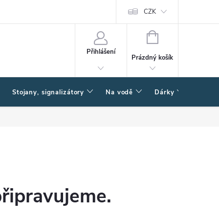
CZK
NÁKUPNÍ
KOŠÍK
Přihlášení
Prázdný košík
Stojany, signalizátory
Na vodě
Dárky
Způsob
připravujeme.