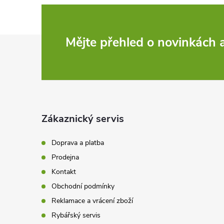
Z
Mějte přehled o novinkách
á
p
a
Zákaznický servis
t
Doprava a platba
Prodejna
í
Kontakt
Obchodní podmínky
Reklamace a vrácení zboží
Rybářský servis