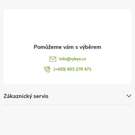
t
í
info
@
rybyx.cz
(+420) 603 278 471
Zákaznický servis