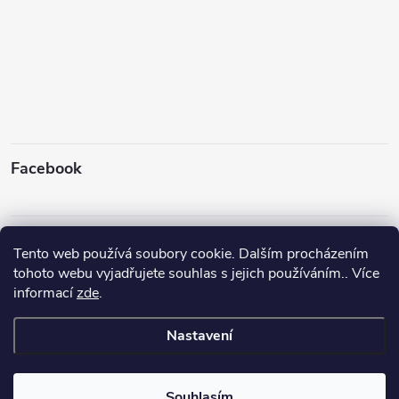
Facebook
Instagram
Tento web používá soubory cookie. Dalším procházením
tohoto webu vyjadřujete souhlas s jejich používáním.. Více
informací
zde
.
Sledovat na Instagramu
Nastavení
Copyright 2026
Rybyx
. Všechna práva vyhrazena.
Upravit nastavení
cookies
Souhlasím