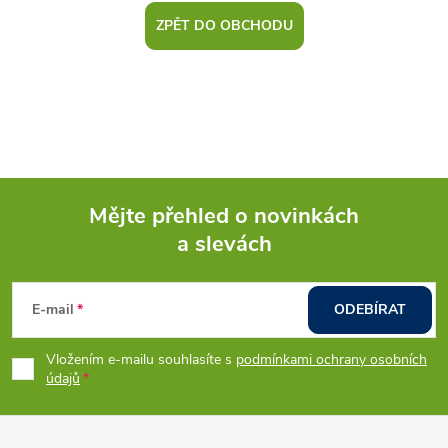
ZPĚT DO OBCHODU
Mějte přehled o novinkách
a slevách
Z
á
E-mail
ODEBÍRAT
p
Vložením e-mailu souhlasíte s
podmínkami ochrany osobních
údajů
a