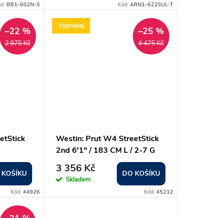
ód:
BB1-602N-S
Kód:
ARN1-622SUL-T
Výprodej
–22 %
–25 %
2 975 Kč
4 475 Kč
etStick
Westin: Prut W4 StreetStick
2nd 6'1" / 183 CM L / 2-7 G
3 356 Kč
 KOŠÍKU
DO KOŠÍKU
Skladem
Kód:
44926
Kód:
45212