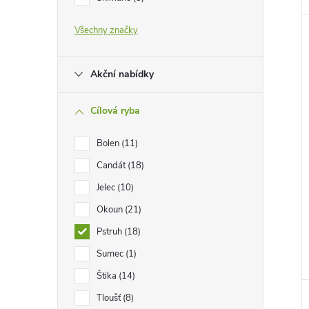
e
Všechny značky
l
Akční nabídky
Cílová ryba
Bolen
11
Candát
18
Jelec
10
Okoun
21
Pstruh
18
Sumec
1
Štika
14
Tloušť
8