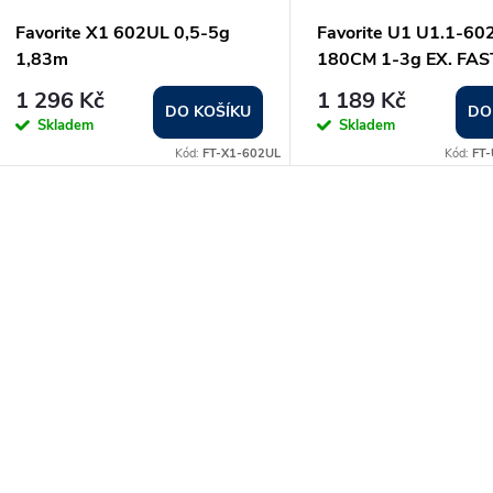
Favorite X1 602UL 0,5-5g
Favorite U1 U1.1-6
1,83m
180CM 1-3g EX. FAS
1 296 Kč
1 189 Kč
DO KOŠÍKU
DO
Skladem
Skladem
Kód:
FT-X1-602UL
Kód:
FT-
O
v
á
d
a