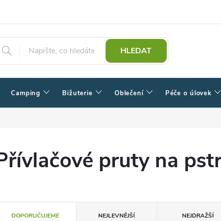
HLEDAT
Camping
Bižuterie
Oblečení
Péče o úlovek
Přívlačové pruty na pst
Ř
DOPORUČUJEME
NEJLEVNĚJŠÍ
NEJDRAŽŠÍ