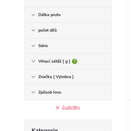
Délka prutu
počet dílů
Série
Vrhací zátěž [ g ]
?
Značka [ Výrobce ]
Způsob lovu
Zrušit filtry
Přeskočit
Kategorie