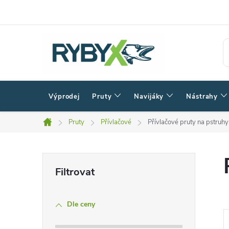
Přejít
na
obsah
Výprodej
Pruty
Navijáky
Nástrahy
Pruty
Přívlačové
Přívlačové pruty na pstruhy
Domů
P
o
Dle ceny
s