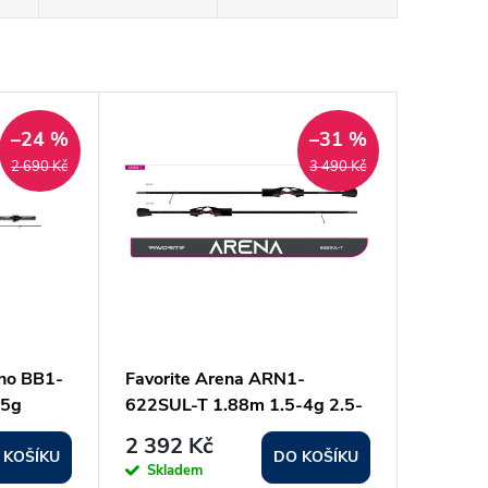
–24 %
–31 %
2 690 Kč
3 490 Kč
ano BB1-
Favorite Arena ARN1-
.5g
622SUL-T 1.88m 1.5-4g 2.5-
5lb M.Fast
2 392 Kč
 KOŠÍKU
DO KOŠÍKU
Skladem