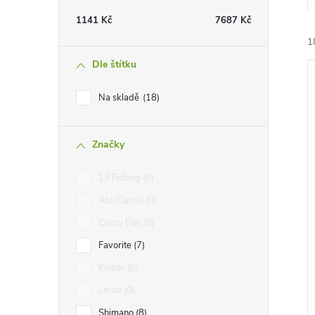
t
1141
Kč
7687
Kč
r
1
Dle štítku
a
Na skladě
18
n
Značky
n
í
i
13 Fishing
0
í
Abu Garcia
0
p
Crazy Fish
0
Favorite
7
a
Kinetic
0
n
Lmab
0
Shimano
8