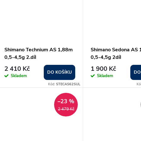
Shimano Technium AS 1,88m
Shimano Sedona AS 
0,5-4,5g 2.díl
0,5-4,5g 2díl
2 410 Kč
1 900 Kč
DO KOŠÍKU
DO
Skladem
Skladem
Kód:
STECAS62SUL
Kó
–23 %
2 479 Kč