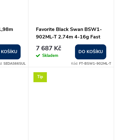
1,98m
Favorite Black Swan BSW1-
902ML-T 2.74m 4-16g Fast
7 687 Kč
 KOŠÍKU
DO KOŠÍKU
Skladem
d:
SEDAS66SUL
Kód:
FT-BSW1-902ML-T
Tip