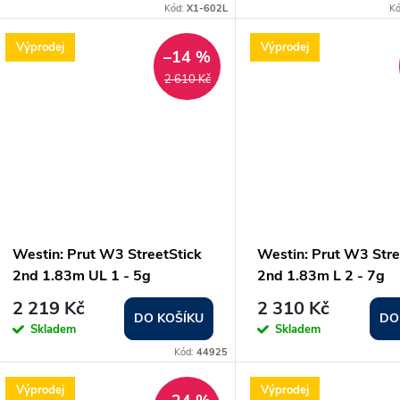
o
Kód:
X1-602L
K
u
d
Výprodej
Výprodej
–14 %
k
2 610 Kč
u
t
k
ů
t
ů
Westin: Prut W3 StreetStick
Westin: Prut W3 Stre
2nd 1.83m UL 1 - 5g
2nd 1.83m L 2 - 7g
2 219 Kč
2 310 Kč
DO KOŠÍKU
DO
Skladem
Skladem
Kód:
44925
Výprodej
Výprodej