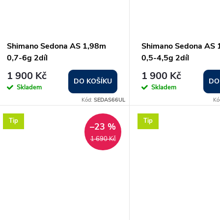
Shimano Sedona AS 1,98m
Shimano Sedona AS 
0,7-6g 2díl
0,5-4,5g 2díl
1 900 Kč
1 900 Kč
DO KOŠÍKU
DO
Skladem
Skladem
Kód:
SEDAS66UL
Kó
Tip
Tip
–23 %
1 690 Kč