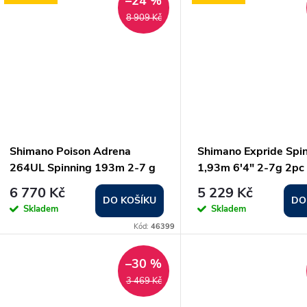
–24 %
8 909 Kč
Shimano Poison Adrena
Shimano Expride Spi
264UL Spinning 193m 2-7 g
1,93m 6'4" 2-7g 2pc
6 770 Kč
5 229 Kč
DO KOŠÍKU
DO
Skladem
Skladem
Kód:
46399
–30 %
3 469 Kč