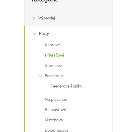
kategorie
Výprodej
Pruty
Kaprové
Přívlačové
Sumcové
Feederové
Feederové špičky
Na plavanou
Baitcastové
Matchové
Bolognesové