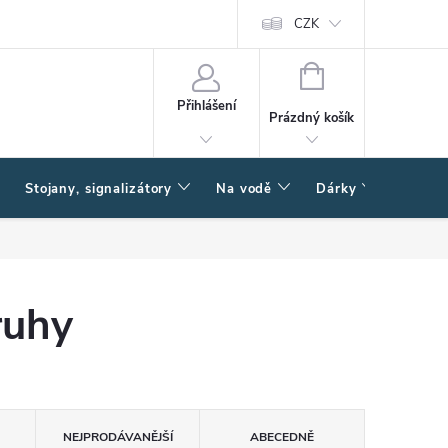
CZK
NÁKUPNÍ
KOŠÍK
Přihlášení
Prázdný košík
Stojany, signalizátory
Na vodě
Dárky
Způsob
ruhy
NEJPRODÁVANĚJŠÍ
ABECEDNĚ