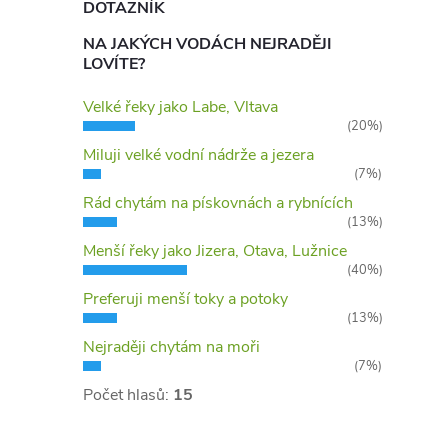
DOTAZNÍK
NA JAKÝCH VODÁCH NEJRADĚJI
í
LOVÍTE?
Velké řeky jako Labe, Vltava
(20%)
r
Miluji velké vodní nádrže a jezera
(7%)
Rád chytám na pískovnách a rybnících
(13%)
Menší řeky jako Jizera, Otava, Lužnice
(40%)
Preferuji menší toky a potoky
(13%)
Nejraději chytám na moři
(7%)
Počet hlasů:
15
i