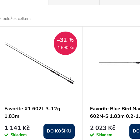
a
8
položek celkem
z
V
e
–32 %
ý
1 690 Kč
n
p
p
s
r
p
Favorite X1 602L 3-12g
Favorite Blue Bird N
o
1,83m
602N-S 1.83m 0.2-1
r
1 141 Kč
2 023 Kč
d
DO KOŠÍKU
DO
Skladem
Skladem