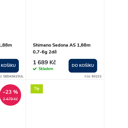
1,88m
Shimano Sedona AS 1,88m
0,7-6g 2díl
1 689 Kč
 KOŠÍKU
DO KOŠÍKU
Skladem
d:
SEDAS62SUL
Kód:
60221
Tip
–23 %
2 479 Kč