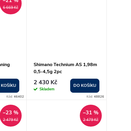
–21 %
6 669 Kč
nning
Shimano Technium AS 1,98m
0,5-4,5g 2pc
2 430 Kč
 KOŠÍKU
DO KOŠÍKU
Skladem
Kód:
46402
Kód:
48826
–23 %
–31 %
2 479 Kč
2 479 Kč