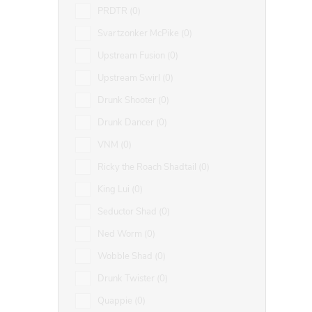
PRDTR
0
Svartzonker McPike
0
Upstream Fusion
0
Upstream Swirl
0
Drunk Shooter
0
Drunk Dancer
0
VNM
0
Ricky the Roach Shadtail
0
King Lui
0
Seductor Shad
0
Ned Worm
0
Wobble Shad
0
Drunk Twister
0
Quappie
0