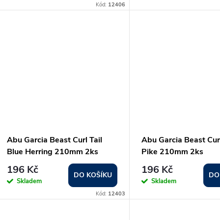
o
Kód:
12406
u
d
k
u
t
k
ů
t
ů
Abu Garcia Beast Curl Tail
Abu Garcia Beast Curl
Blue Herring 210mm 2ks
Pike 210mm 2ks
196 Kč
196 Kč
DO KOŠÍKU
DO
Skladem
Skladem
Kód:
12403