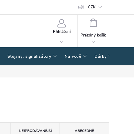
CZK
NÁKUPNÍ
KOŠÍK
Přihlášení
Prázdný košík
Stojany, signalizátory
Na vodě
Dárky
Způsob
NEJPRODÁVANĚJŠÍ
ABECEDNĚ