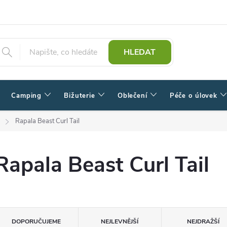
HLEDAT
Camping
Bižuterie
Oblečení
Péče o úlovek
Rapala Beast Curl Tail
Rapala Beast Curl Tail
Ř
DOPORUČUJEME
NEJLEVNĚJŠÍ
NEJDRAŽŠÍ