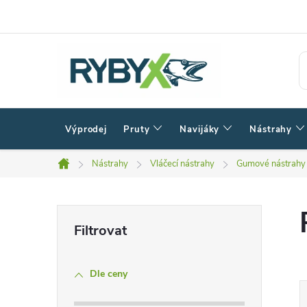
Přejít
na
obsah
Výprodej
Pruty
Navijáky
Nástrahy
Nástrahy
Vláčecí nástrahy
Gumové nástrahy
Domů
P
o
Dle ceny
s