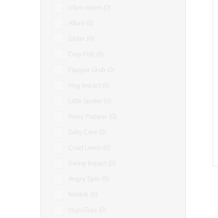
Vibro worm
0
Allure
0
Glider
0
Cray Fish
0
Flapper Grub
0
Hog Impact
0
Little Spider
0
Noisy Flapper
0
Salty Core
0
Cruel Leech
0
Swing Impact
0
Angry Spin
0
Nimble
0
HypoTeez
0