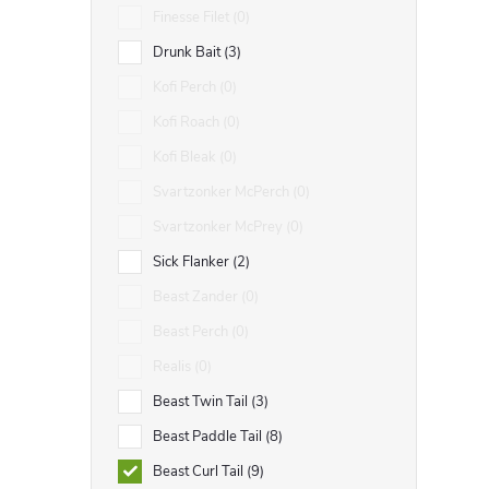
Finesse Filet
0
Drunk Bait
3
Kofi Perch
0
Kofi Roach
0
Kofi Bleak
0
i
Svartzonker McPerch
0
Svartzonker McPrey
0
Sick Flanker
2
Beast Zander
0
Beast Perch
0
Realis
0
Beast Twin Tail
3
Beast Paddle Tail
8
Beast Curl Tail
9