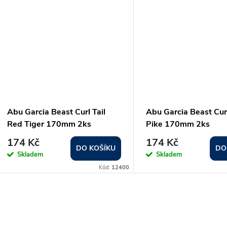
Abu Garcia Beast Curl Tail
Abu Garcia Beast Curl
Red Tiger 170mm 2ks
Pike 170mm 2ks
174 Kč
174 Kč
DO KOŠÍKU
DO
Skladem
Skladem
Kód:
12400
O