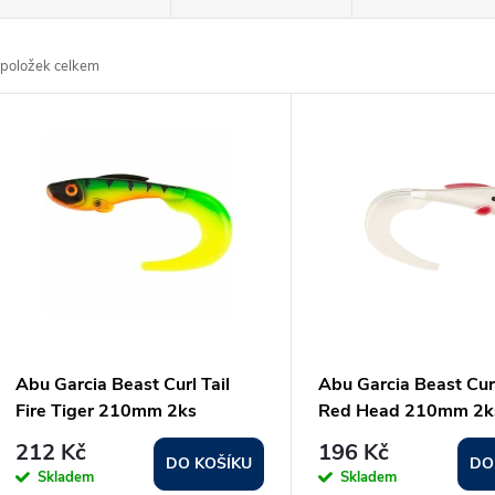
a
položek celkem
z
V
e
ý
n
p
p
s
r
p
Abu Garcia Beast Curl Tail
Abu Garcia Beast Curl
o
Fire Tiger 210mm 2ks
Red Head 210mm 2k
r
212 Kč
196 Kč
d
DO KOŠÍKU
DO
Skladem
Skladem