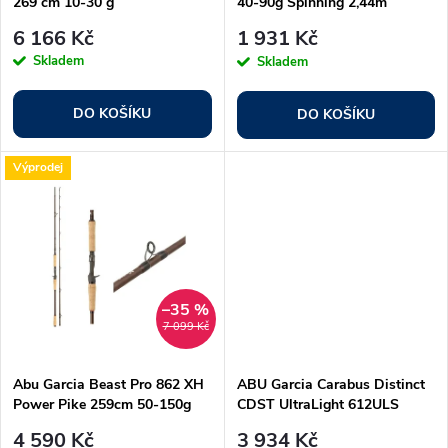
269 cm 10-30 g
40-90g Spinning 2,44m
p
r
6 166 Kč
1 931 Kč
r
Skladem
Skladem
o
o
DO KOŠÍKU
DO KOŠÍKU
d
d
Výprodej
u
u
k
k
t
t
–35 %
7 099 Kč
ů
ů
Abu Garcia Beast Pro 862 XH
ABU Garcia Carabus Distinct
Power Pike 259cm 50-150g
CDST UltraLight 612ULS
Cast
1.82m 0.5 - 3.5g, 2 díly
4 590 Kč
3 934 Kč