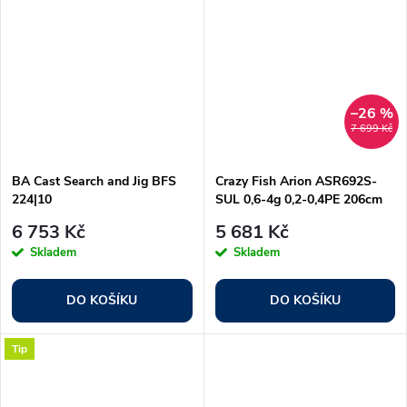
–26 %
7 699 Kč
BA Cast Search and Jig BFS
Crazy Fish Arion ASR692S-
224|10
SUL 0,6-4g 0,2-0,4PE 206cm
6 753 Kč
5 681 Kč
Skladem
Skladem
DO KOŠÍKU
DO KOŠÍKU
Tip