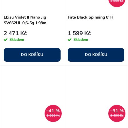
2 559 Kč
Ebisu Violet II Nano Jig
Fate Black Spinning 8' H
SV662UL 0,6-5g 1,98m
0,2#-0,6#
2 471 Kč
1 599 Kč
Skladem
Skladem
DO KOŠÍKU
DO KOŠÍKU
–41 %
–31 %
5 999 Kč
3 490 Kč