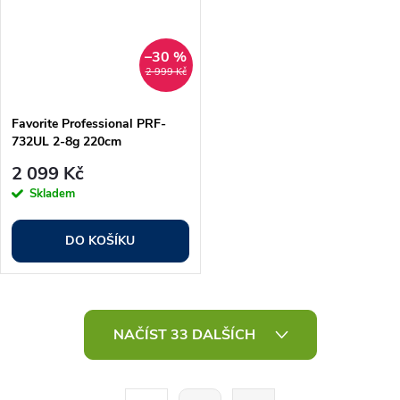
–30 %
2 999 Kč
Favorite Professional PRF-
732UL 2-8g 220cm
2 099 Kč
Skladem
DO KOŠÍKU
O
NAČÍST 33 DALŠÍCH
v
l