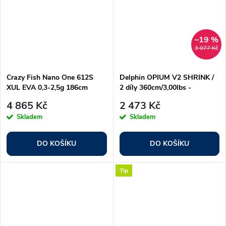
–19 %
3 077 Kč
Crazy Fish Nano One 612S
Delphin OPIUM V2 SHRINK /
XUL EVA 0,3-2,5g 186cm
2 díly 360cm/3,00lbs -
360cm/3,00lbs
4 865 Kč
2 473 Kč
Skladem
Skladem
DO KOŠÍKU
DO KOŠÍKU
Tip