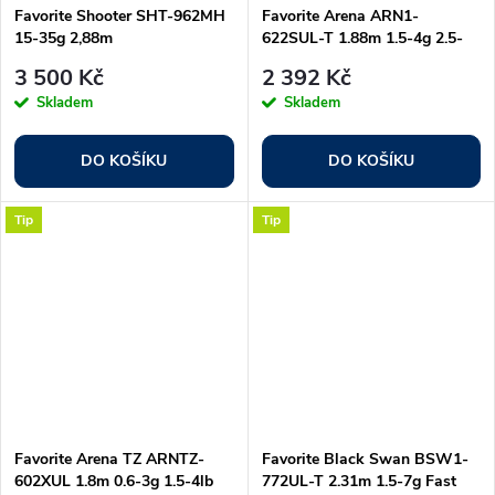
Favorite Shooter SHT-962MH
Favorite Arena ARN1-
15-35g 2,88m
622SUL-T 1.88m 1.5-4g 2.5-
5lb M.Fast
3 500 Kč
2 392 Kč
Skladem
Skladem
DO KOŠÍKU
DO KOŠÍKU
Tip
Tip
Favorite Arena TZ ARNTZ-
Favorite Black Swan BSW1-
602XUL 1.8m 0.6-3g 1.5-4lb
772UL-T 2.31m 1.5-7g Fast