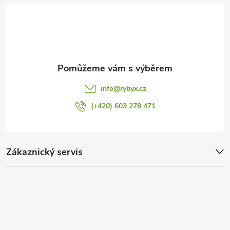
ý
í
p
i
s
info
@
rybyx.cz
u
(+420) 603 278 471
Zákaznický servis