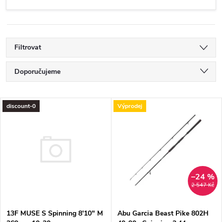
Filtrovat
Ř
Doporučujeme
a
Nejlevnější
V
discount-0
Výprodej
Nejdražší
z
ý
Nejprodávanější
e
p
Abecedně
n
i
–24 %
2 547 Kč
í
s
13F MUSE S Spinning 8'10ʺ M
p
Abu Garcia Beast Pike 802H