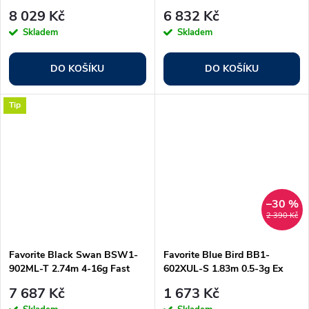
M-Slow
8 029 Kč
6 832 Kč
Skladem
Skladem
DO KOŠÍKU
DO KOŠÍKU
Tip
–30 %
2 390 Kč
Favorite Black Swan BSW1-
Favorite Blue Bird BB1-
902ML-T 2.74m 4-16g Fast
602XUL-S 1.83m 0.5-3g Ex
Fast
7 687 Kč
1 673 Kč