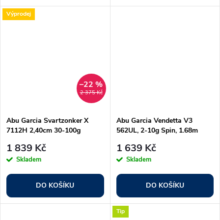
Výprodej
–22 %
2 375 Kč
Abu Garcia Svartzonker X
Abu Garcia Vendetta V3
7112H 2,40cm 30-100g
562UL, 2-10g Spin, 1.68m
1 839 Kč
1 639 Kč
Skladem
Skladem
DO KOŠÍKU
DO KOŠÍKU
Tip