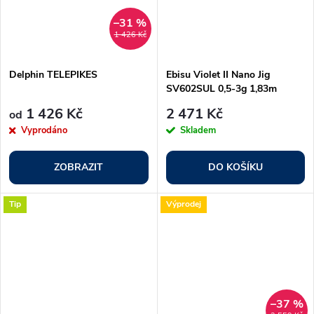
–31 %
1 426 Kč
Delphin TELEPIKES
Ebisu Violet II Nano Jig
SV602SUL 0,5-3g 1,83m
0,15#-0,4#
1 426 Kč
2 471 Kč
od
Vyprodáno
Skladem
ZOBRAZIT
DO KOŠÍKU
Tip
Výprodej
–37 %