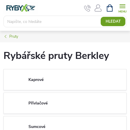
Přejít
NÁKUPNÍ
KOŠÍK
na
obsah
HLEDAT
Pruty
Rybářské pruty Berkley
Kaprové
Přívlačové
Sumcové