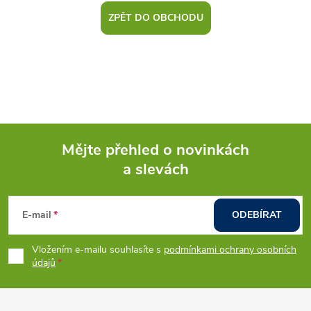
ZPĚT DO OBCHODU
Mějte přehled o novinkách
a slevách
Z
á
E-mail
ODEBÍRAT
p
Vložením e-mailu souhlasíte s
podmínkami ochrany osobních
údajů
a