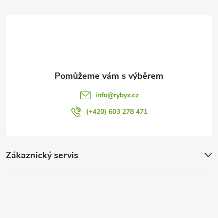
t
í
info
@
rybyx.cz
(+420) 603 278 471
Zákaznický servis