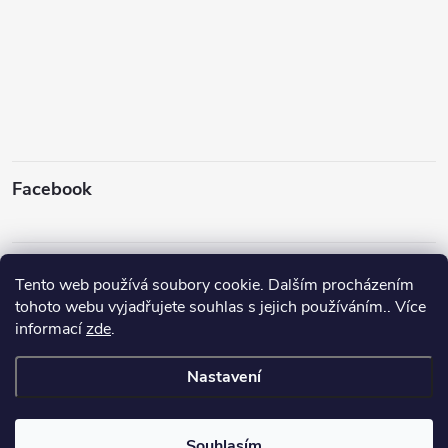
Facebook
Instagram
Tento web používá soubory cookie. Dalším procházením
tohoto webu vyjadřujete souhlas s jejich používáním.. Více
informací
zde
.
Sledovat na Instagramu
Nastavení
Copyright 2026
Rybyx
. Všechna práva vyhrazena.
Upravit nastavení
cookies
Souhlasím