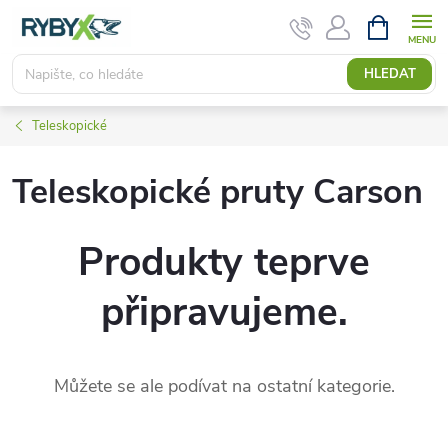
Přejít
NÁKUPNÍ
KOŠÍK
na
obsah
HLEDAT
Teleskopické
Teleskopické pruty Carson
Produkty teprve
připravujeme.
Můžete se ale podívat na ostatní kategorie.